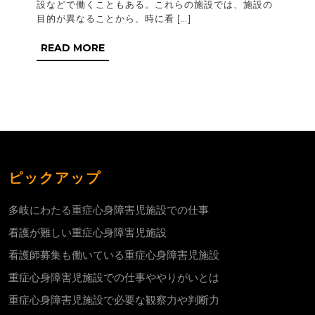
設などで働くこともある。これらの施設では、施設の
た
目的が異なることから、時に看 […]
る
READ
READ MORE
重
MORE
症
心
身
障
害
ピックアップ
児
施
多岐にわたる重症心身障害児施設での仕事
設
看護が難しい重症心身障害児施設
で
看護師募集も働いている重症心身障害児施設
の
重症心身障害児施設での仕事ややりがいとは
仕
重症心身障害児施設で必要な観察力や判断力
事