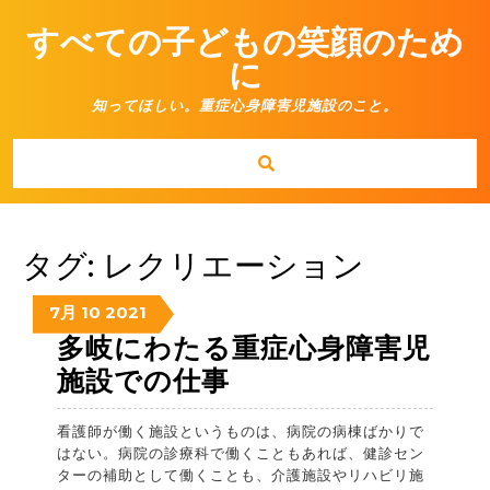
Skip
to
すべての子どもの笑顔のため
content
に
知ってほしい。重症心身障害児施設のこと。
タグ:
レクリエーション
07/10/2021
07/10/2021
07/10/2021
7月
10
2021
多岐にわたる重症心身障害児
多
施設での仕事
岐
看護師が働く施設というものは、病院の病棟ばかりで
に
はない。病院の診療科で働くこともあれば、健診セン
わ
ターの補助として働くことも、介護施設やリハビリ施